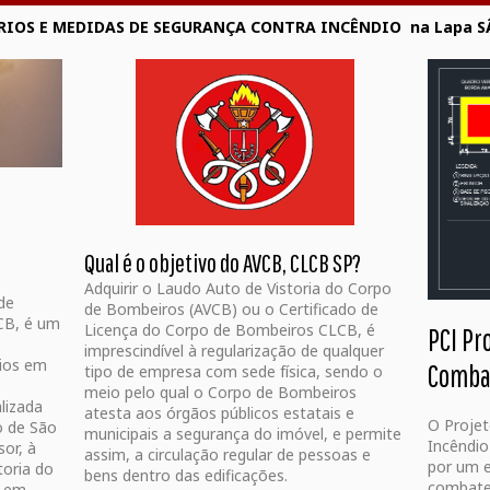
IOS E MEDIDAS DE SEGURANÇA CONTRA INCÊNDIO na Lapa S
Qual é o objetivo do AVCB, CLCB SP?
Adquirir o Laudo Auto de Vistoria do Corpo
de
de Bombeiros (AVCB) ou o Certificado de
CB, é um
Licença do Corpo de Bombeiros CLCB, é
PCI Pr
imprescindível à regularização de qualquer
cios em
Combat
tipo de empresa com sede física, sendo o
meio pelo qual o Corpo de Bombeiros
alizada
atesta aos órgãos públicos estatais e
O Proje
o de São
municipais a segurança do imóvel, e permite
Incêndio
or, à
assim, a circulação regular de pessoas e
por um e
oria do
bens dentro das edificações.
combate 
u em