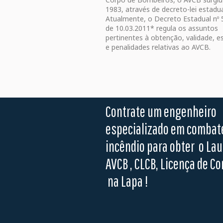
1983, através de decreto-lei estadu
Atualmente, o Decreto Estadual nº 
de 10.03.2011* regula os assuntos
pertinentes à obtenção, validade, e
e penalidades relativas ao AVCB.
Contrate um engenheiro
especializado em combat
incêndio para obter o La
AVCB , CLCB, Licença de Co
na Lapa !