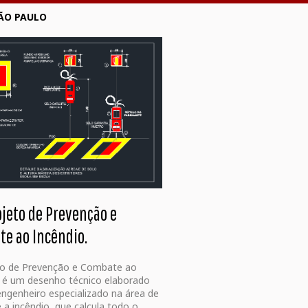
ÃO PAULO
ojeto de Prevenção e
e ao Incêndio.
to de Prevenção e Combate ao
 é um desenho técnico elaborado
ngenheiro especializado na área de
a incêndio, que calcula todo o