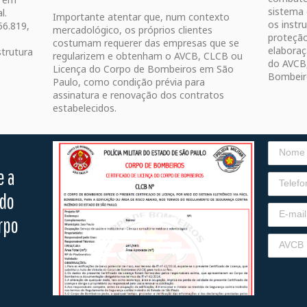
sistema
al.
Importante atentar que, num contexto
os instr
56.819,
mercadológico, os próprios clientes
proteção
costumam requerer das empresas que se
elaboraç
strutura
regularizem e obtenham o AVCB, CLCB ou
do AVCB
Licença do Corpo de Bombeiros em São
Bombeir
Paulo, como condição prévia para
assinatura e renovação dos contratos
estabelecidos.
e a
udo
rpo