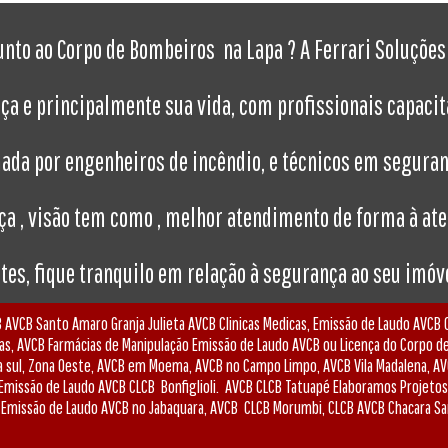
unto ao Corpo de Bombeiros na Lapa ? A Ferrari Soluçõe
nça e principalmente sua vida, com profissionais capaci
mada por engenheiros de incêndio, e técnicos em seguran
a , visão tem como , melhor atendimento de forma à at
es, fique tranquilo em relação à segurança ao seu imóve
 AVCB Santo Amaro Granja Julieta AVCB Clinicas Medicas, Emissão de Laudo AVCB C
as, AVCB Farmácias de Manipulação Emissão de Laudo AVCB ou Licença do Corpo 
na sul, Zona Oeste, AVCB em Moema, AVCB no Campo Limpo, AVCB Vila Madalena, A
, Emissão de Laudo AVCB CLCB Bonfiglioli. AVCB CLCB Tatuapé Elaboramos Projetos
. Emissão de Laudo AVCB no Jabaquara, AVCB CLCB Morumbi, CLCB AVCB Chacara Sa