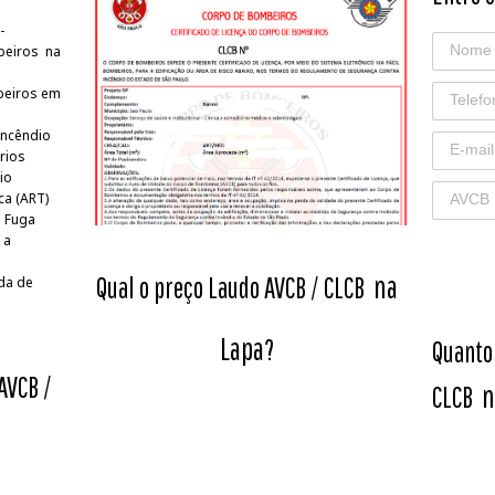
-
beiros na
beiros em
Incêndio
rios
io
ca (ART)
e Fuga
 a
na
Qual o preço Laudo AVCB / CLCB
da de
Lapa
?
Quanto
AVCB /
n
CLCB