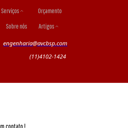
Serviços
Orçamento
Sobre nós
Artigos
engenharia@avcbsp.com
(11)4102-1424
m contato !