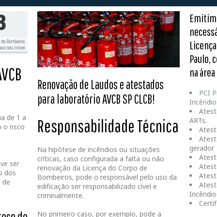
Emitim
necessá
Licença
Paulo, 
 AVCB
na área
Renovação de Laudos e atestados
PCI P
para laboratório
AVCB SP CLCB!
Incêndio
Atest
ia de 1 a
Responsabilidade Técnica
ARTs.
 o risco
Atest
Atest
gerador
Na hipótese de incêndios ou situações
Atest
críticas, caso configurada a falta ou não
ve ser
Atest
renovação da Licença do Corpo de
o dos
Atest
Bombeiros, pode o responsável pelo uso da
 de
Atest
edificação ser responsabilizado cível e
Incêndio
criminalmente.
Certi
reço do
No primeiro caso, por exemplo, pode a