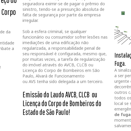
seguradora eximir-se de pagar o prêmio do
sinistro, tendo-se a presunção absoluta de
o Corpo
falta de segurança por parte da empresa
irregular.
Sob a esfera criminal, se qualquer
nde da
funcionário ou consumidor sofrer lesões nas
imediações de uma edificação não
ntidade
regularizada, a responsabilidade penal de
mbate a
Instala
seu responsável é configurada, mesmo que,
por muitas vezes, a tarefa de regularização
Fuga.
do imóvel através do AVCB, CLCB ou
e
A sinali
Licença do Corpo de Bombeiros em São
a ser pe
Paulo, Alvará de Funcionamento
urgente 
ou AVS tenha sido delegada a um terceiro.
decorrên
outros c
Emissão do Laudo AVCB, CLCB ou
todos o
Licença do Corpo de Bombeiros do
local se
emergênc
Estado de São Paulo!
de fuga
momentos
salvamen