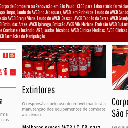
Corpo de Bombeiro ou Renovação em São Paulo CLCB para Laboratório farmácias 
o Limpo, Laudo de AVCB no Jabaquara, AVCB em Pinheiros, Laudo de AVCB Santo
são AVCB Granja Viana, Laudo de AVCB Osasco, AVCB Taboão da Serra, AVCB Granja 
 Embu das Artes, AVCB Ipiranga, Emissão AVCB Vila Mariana, Emissão AVCB Butant
de Combate a Incêndio, ART, Laudos Técnicos. AVCB Clinicas Medicas, AVCB Clinica
CB Farmácias de Manipulação.
Extintores
ga
Corp
O responsável pelo uso do imóvel manterá a
manutençao dos equipamentos de combate
São 
orma
a incêndio.
nicas
para
Melhores preços AVCB / CLCB
Lei que 