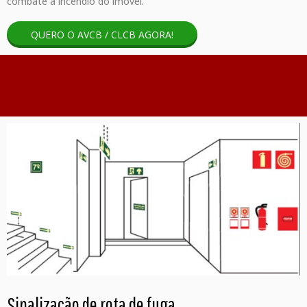
combate a incêndio do imóvel.
QUERO O AVCB / CLCB AGORA!
Sinalização de rota de fuga