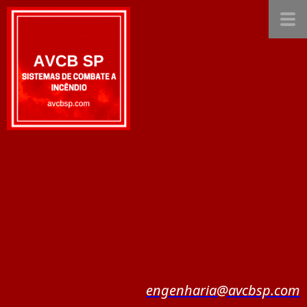
engenharia@avcbsp.com