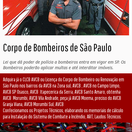
Corpo de Bombeiros de São Paulo
Lei que dá poder de polícia a bombeiros entra em vigor em SP. Os
Bombeiros poderão aplicar multas e até interditar imóveis.
Adquira já o CLCB AVCB ou Licença do Corpo de Bombeiro ou Renovação em
São Paulo nos bairros da AVCB na Zona sul, AVCB , AVCB no Campo Limpo,
AVCB SP Osasco, AVCB Itapecerica da Serra, AVCB Santo Amaro, obtenha
AVCB Morumbi, AVCB Vila Andrade, peça já AVCB Moema, preciso do AVCB
Granja Viana, AVCB Morumbi Sul, AVCB
Confecionamos os Projetos Técnicos, elaborando os memoriais de cálculo
para Instalação do Sistema de Combate a Incêndio, ART, Laudos Técnicos.