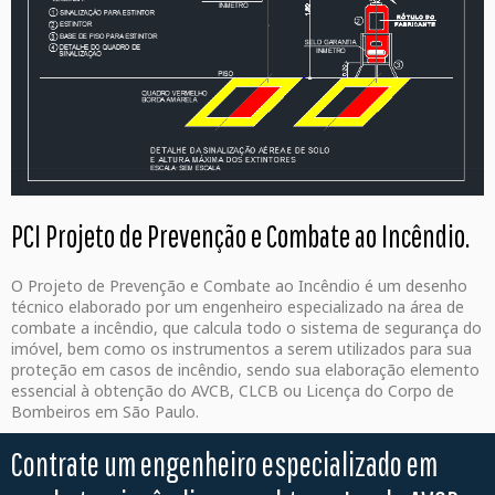
PCI Projeto de Prevenção e Combate ao Incêndio.
O Projeto de Prevenção e Combate ao Incêndio é um desenho
técnico elaborado por um engenheiro especializado na área de
combate a incêndio, que calcula todo o sistema de segurança do
imóvel, bem como os instrumentos a serem utilizados para sua
proteção em casos de incêndio, sendo sua elaboração elemento
essencial à obtenção do AVCB, CLCB ou Licença do Corpo de
Bombeiros em São Paulo.
Contrate um engenheiro especializado em