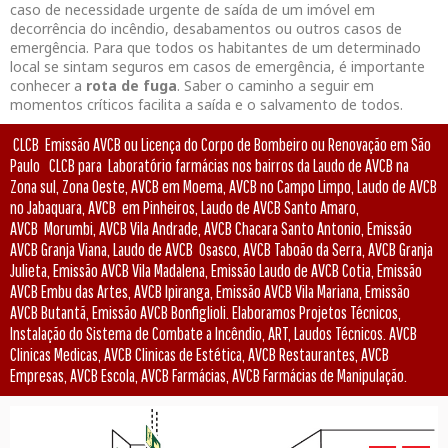
caso de necessidade urgente de saída de um imóvel em
decorrência do incêndio, desabamentos ou outros casos de
emergência. Para que todos os habitantes de um determinado
local se sintam seguros em casos de emergência, é importante
conhecer a
rota de fuga
. Saber o caminho a seguir em
momentos críticos facilita a saída e o salvamento de todos.
CLCB Emissão AVCB ou Licença do Corpo de Bombeiro ou Renovação em São
Paulo CLCB para Laboratório farmácias nos bairros da Laudo de AVCB na
Zona sul, Zona Oeste, AVCB em Moema, AVCB no Campo Limpo, Laudo de AVCB
no Jabaquara, AVCB em Pinheiros, Laudo de AVCB Santo Amaro,
AVCB Morumbi, AVCB Vila Andrade, AVCB Chacara Santo Antonio, Emissão
AVCB Granja Viana, Laudo de AVCB Osasco, AVCB Taboão da Serra, AVCB Granja
Julieta, Emissão AVCB Vila Madalena, Emissão Laudo de AVCB Cotia, Emissão
AVCB Embu das Artes, AVCB Ipiranga, Emissão AVCB Vila Mariana, Emissão
AVCB Butantã, Emissão AVCB Bonfiglioli. Elaboramos Projetos Técnicos,
Instalação do Sistema de Combate a Incêndio, ART, Laudos Técnicos. AVCB
Clinicas Medicas, AVCB Clinicas de Estética, AVCB Restaurantes, AVCB
Empresas, AVCB Escola, AVCB Farmácias, AVCB Farmácias de Manipulação.