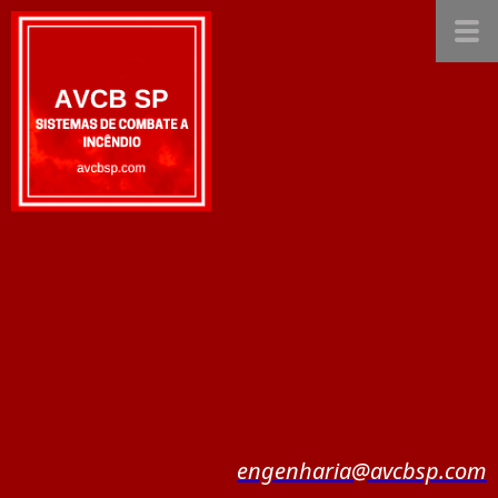
engenharia@avcbsp.com