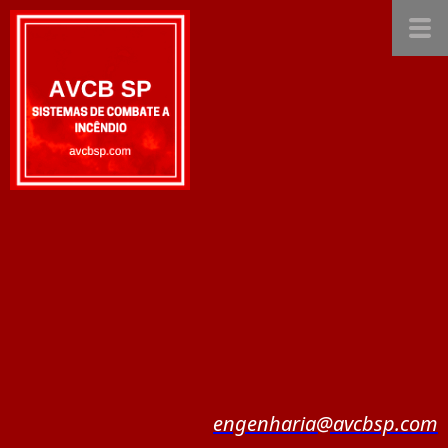
engenharia@avcbsp.com