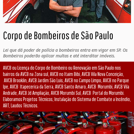
Corpo de Bombeiros de São Paulo
Lei que dá poder de polícia a bombeiros entra em vigor em SP. Os
Bombeiros poderão aplicar multas e até interditar imóveis.
AVCB ou Licença do Corpo de Bombeiro ou Renovação em São Paulo nos
bairros da AVCB na Zona sul, AVCB no Itaim Bibi, AVCB Vila Nova Conceição,
AVCB Brooklin, AVCB Jardim São Luis, AVCB no Campo Limpo, AVCB no Parque
Ipe, AVCB Itapecerica da Serra, AVCB Santo Amaro, AVCB Morumbi, AVCB Vila
Andrade, AVCB Jd Ampliação, AVCB Morumbi Sul, AVCB Portal do Morumbi.
Elaboramos Projetos Técnicos, Instalação do Sistema de Combate a Incêndio,
ART, Laudos Técnicos.