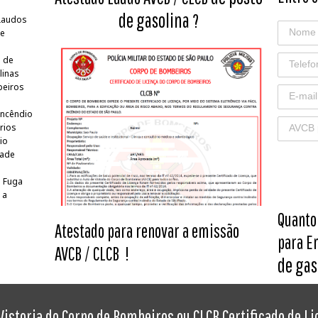
de gasolina
?
 Laudos
de
s de
linas
beiros
Incêndio
rios
io
dade
e Fuga
 a
Quanto
Atestado para renovar a emissão
para E
AVCB / CLCB
!
de gas
istoria do Corpo de Bombeiros ou CLCB Certificado de Li