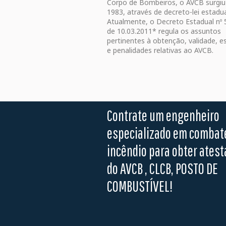
Corpo de Bombeiros, o AVCB surgi
1983, através de decreto-lei estadu
Atualmente, o Decreto Estadual nº 
de 10.03.2011* regula os assuntos
pertinentes à obtenção, validade, e
e penalidades relativas ao AVCB.
Contrate um engenheiro
especializado em combat
incêndio para obter ates
do AVCB , CLCB, POSTO DE
COMBUSTÍVEL
!