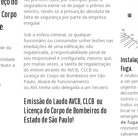
reço do
seguradora eximir-se de pagar o prêmio do
sinistro, tendo-se a presunção absoluta de
o Corpo
falta de segurança por parte da empresa
irregular.
de
Sob a esfera criminal, se qualquer
funcionário ou consumidor sofrer lesões nas
imediações de uma edificação não
nde da
regularizada, a responsabilidade penal de
Instala
seu responsável é configurada, mesmo que,
ntidade
por muitas vezes, a tarefa de regularização
mbate a
Fuga.
do imóvel através do AVCB, CLCB ou
A sinali
Licença do Corpo de Bombeiros em São
a ser pe
Paulo, Alvará de Funcionamento
e
urgente 
ou AVS tenha sido delegada a um terceiro.
decorrên
outros c
Emissão do Laudo AVCB, CLCB ou
todos o
Licença do Corpo de Bombeiros do
local se
emergênc
Estado de São Paulo!
de fuga
momentos
salvamen