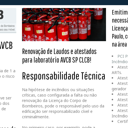
Emitim
necessá
Licença
Paulo, 
 AVCB
na área
Renovação de Laudos e atestados
PCI P
para laboratório
AVCB SP CLCB!
Incêndio
Atest
ia de 1 a
Responsabilidade Técnica
ARTs.
 o risco
Atest
Atest
gerador
Na hipótese de incêndios ou situações
Atest
críticas, caso configurada a falta ou não
ve ser
Atest
renovação da Licença do Corpo de
o dos
Atest
Bombeiros, pode o responsável pelo uso da
 de
Atest
edificação ser responsabilizado cível e
Incêndio
criminalmente.
Certi
No primeiro caso, por exemplo, pode a