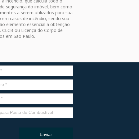
a incêndio, que calcula todo o
 de segurança do imóvel, bem como
umentos a serem utilizados para sua
 em casos de incêndio, sendo sua
ão elemento essencial à obtenção
, CLCB ou Licença do Corpo de
os em São Paulo.
Enviar