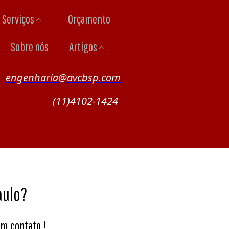
Serviços
Orçamento
Sobre nós
Artigos
engenharia@avcbsp.com
(11)4102-1424
aulo?
m contato !