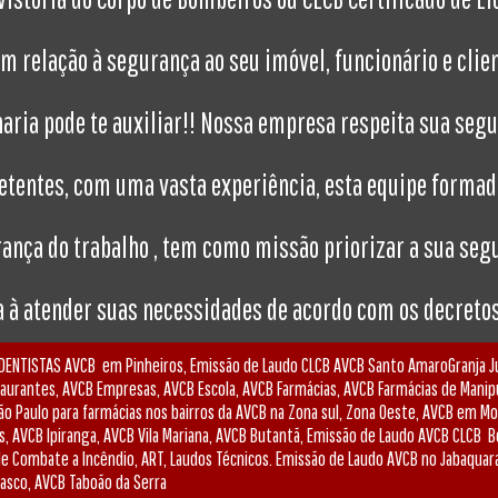
 relação à segurança ao seu imóvel, funcionário e clien
aria pode te auxiliar!! Nossa empresa respeita sua seg
etentes, com uma vasta experiência, esta equipe formad
ança do trabalho , tem como missão priorizar a sua segu
à atender suas necessidades de acordo com os decretos
DENTISTAS AVCB em Pinheiros, Emissão de Laudo CLCB AVCB Santo AmaroGranja Jul
taurantes, AVCB Empresas, AVCB Escola, AVCB Farmácias, AVCB Farmácias de Manip
 Paulo para farmácias nos bairros da AVCB na Zona sul, Zona Oeste, AVCB em M
, AVCB Ipiranga, AVCB Vila Mariana, AVCB Butantã, Emissão de Laudo AVCB CLCB B
 de Combate a Incêndio, ART, Laudos Técnicos. Emissão de Laudo AVCB no Jabaqua
sasco, AVCB Taboão da Serra