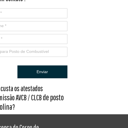
Enviar
 custa os atestados
de posto
missão AVCB / CLCB
olina
?
cença do Corpo de