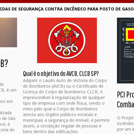
DIDAS DE SEGURANÇA CONTRA INCÊNDIO PARA POSTO DE GASO
CB?
Qual é o objetivo do AVCB, CLCB SP?
Adquirir o Laudo Auto de Vistoria do Corpo
de
de Bombeiros (AVCB) ou o Certificado de
CB, é um
Licença do Corpo de Bombeiros CLCB, é
PCI Pr
imprescindível à regularização de qualquer
cios em
Combat
tipo de empresa com sede física, sendo o
meio pelo qual o Corpo de Bombeiros
alizada
atesta aos órgãos públicos estatais e
O Proje
o de São
municipais a segurança do imóvel, e permite
Incêndio
or, à
assim, a circulação regular de pessoas e
por um e
oria do
bens dentro das edificações.