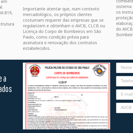
combate 
u em
sistema
al.
Importante atentar que, num contexto
os instr
56.819,
mercadológico, os próprios clientes
proteção
costumam requerer das empresas que se
elaboraç
strutura
regularizem e obtenham o AVCB, CLCB ou
do AVCB
Licença do Corpo de Bombeiros em São
Bombeir
Paulo, como condição prévia para
assinatura e renovação dos contratos
estabelecidos.
e a
tados