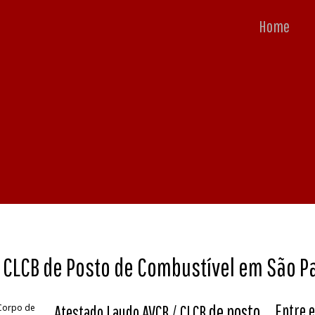
Home
 CLCB de Posto de Combustível em São P
de posto
Entre e
 Corpo de
Atestado Laudo AVCB / CLCB