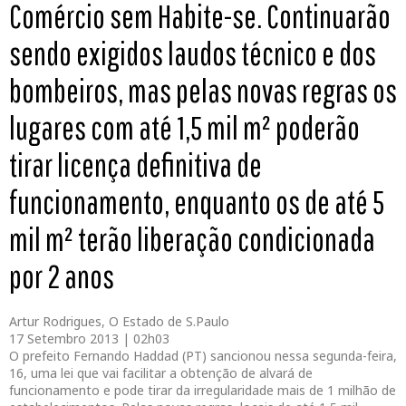
Comércio sem Habite-se. Continuarão
sendo exigidos laudos técnico e dos
bombeiros, mas pelas novas regras os
lugares com até 1,5 mil m² poderão
tirar licença definitiva de
funcionamento, enquanto os de até 5
mil m² terão liberação condicionada
por 2 anos
Artur Rodrigues, O Estado de S.Paulo
17 Setembro 2013 | 02h03
O prefeito Fernando Haddad (PT) sancionou nessa segunda-feira,
16, uma lei que vai facilitar a obtenção de alvará de
funcionamento e pode tirar da irregularidade mais de 1 milhão de