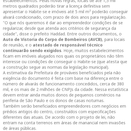
estabelecimentos. Pelas novas regras, locais de até 1,5 mil
metros quadrados poderão tirar a licença definitiva sem
apresentar o Habite-se e imóveis até 5 mil m² poderão conseguir
alvará condicionado, com prazo de dois anos para regularização.
"O que nós queremos é dar ao empreendedor condições de se
regularizar, desde que atenda aos critérios de segurança da
cidade", disse o prefeito Haddad. Entre outros documentos, o
Auto de Vistoria do Corpo de Bombeiros (AVCB)
, para locais
de reunião, e o
atestado de responsável técnico
continuarão sendo exigidos
. Hoje, muitos estabelecimentos
ficam em imóveis alugados nos quais os proprietários não têm
interesse ou condições de conseguir o Habite-se (que atesta que
a construção segue as normas da legislação municipal).
A estimativa da Prefeitura de prováveis beneficiados pela não
exigência do documento é feita com base na diferença entre o
número de alvarás de funcionamento concedidos, cerca de 380
mil, e os mais de 2 milhões de CNPJs da cidade. Nessa estatística
devem entrar ainda muitos donos de pequenos comércios na
periferia de São Paulo e os donos de casas noturnas.
Também serão beneficiados empreendedores com negócios em
prédios antigos do centro, construídos com especificações
diferentes das atuais. De acordo com o projeto de lei, não
entram na conta terrenos em áreas de manancial nem invasões
de áreas públicas.