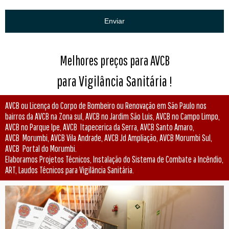
Enviar
Melhores preços para AVCB
para Vigilância Sanitária
!
AVCB ou Licença do Corpo de Bombeiro ou Renovação em São Paulo nos
bairros da AVCB na Zona sul, AVCB no Jardim São Luis, AVCB no Campo Limpo,
AVCB no Parque Ipe, AVCB Itapecerica da Serra, AVCB Santo Amaro,
AVCB Morumbi, AVCB Vila Andrade, AVCB Jd Ampliação, AVCB Morumbi Sul,
AVCB Portal do Morumbi.
Elaboramos Projetos Técnicos, Instalação do Sistema de Combate a Incêndio,
ART, Laudos Técnicos
para Vigilância Sanitária
.