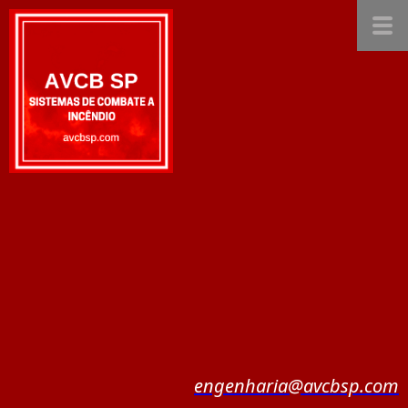
engenharia@avcbsp.com