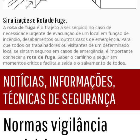
Sinalizações e Rota de Fuga.
A
rota de fuga
é o trajeto a ser seguido no caso de
necessidade urgente de evacuação de um local em função de
incêndio, desabamentos ou outros casos de emergência. Para
que todos os trabalhadores ou visitantes de um determinado
local se sintam seguros em casos de emergência, é importante
conhecer a
rota de fuga
. Saber o caminho a seguir em
momentos críticos facilita a saída e o salvamento de todos.
NOTÍCIAS, INFORMAÇÕES,
TÉCNICAS DE SEGURANÇA
Normas vigilância