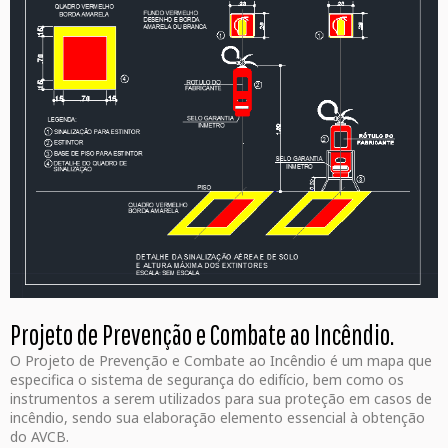
Projeto de Prevenção e Combate ao Incêndio.
O Projeto de Prevenção e Combate ao Incêndio é um mapa que
especifica o sistema de segurança do edifício, bem como os
instrumentos a serem utilizados para sua proteção em casos de
incêndio, sendo sua elaboração elemento essencial à obtenção
do AVCB.