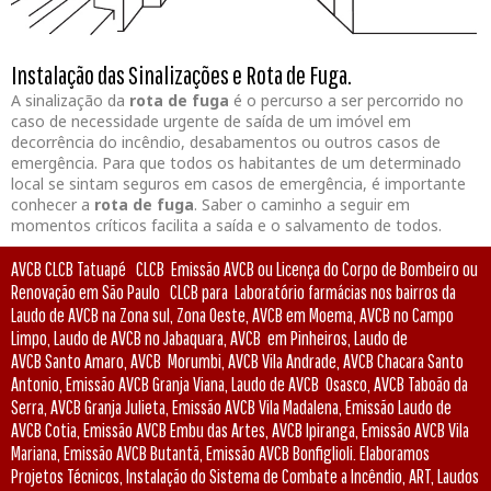
Instalação das Sinalizações e Rota de Fuga.
A sinalização da
rota de fuga
é o percurso a ser percorrido no
caso de necessidade urgente de saída de um imóvel em
decorrência do incêndio, desabamentos ou outros casos de
emergência. Para que todos os habitantes de um determinado
local se sintam seguros em casos de emergência, é importante
conhecer a
rota de fuga
. Saber o caminho a seguir em
momentos críticos facilita a saída e o salvamento de todos.
AVCB CLCB Tatuapé CLCB Emissão AVCB ou Licença do Corpo de Bombeiro ou
Renovação em São Paulo CLCB para Laboratório farmácias nos bairros da
Laudo de AVCB na Zona sul, Zona Oeste, AVCB em Moema, AVCB no Campo
Limpo, Laudo de AVCB no Jabaquara, AVCB em Pinheiros, Laudo de
AVCB Santo Amaro, AVCB Morumbi, AVCB Vila Andrade, AVCB Chacara Santo
Antonio, Emissão AVCB Granja Viana, Laudo de AVCB Osasco, AVCB Taboão da
Serra, AVCB Granja Julieta, Emissão AVCB Vila Madalena, Emissão Laudo de
AVCB Cotia, Emissão AVCB Embu das Artes, AVCB Ipiranga, Emissão AVCB Vila
Mariana, Emissão AVCB Butantã, Emissão AVCB Bonfiglioli. Elaboramos
Projetos Técnicos, Instalação do Sistema de Combate a Incêndio, ART, Laudos