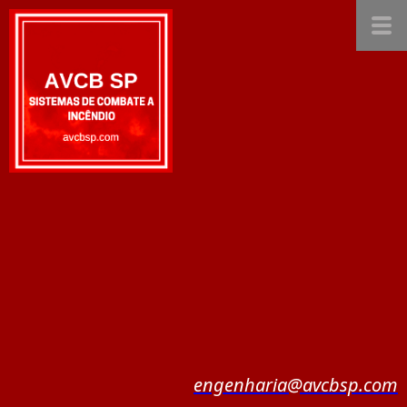
engenharia@avcbsp.com