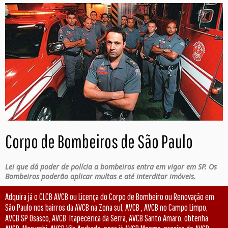
Corpo de Bombeiros de São Paulo
Lei que dá poder de polícia a bombeiros entra em vigor em SP. Os
Bombeiros poderão aplicar multas e até interditar imóveis.
Adquira já o CLCB AVCB ou Licença do Corpo de Bombeiro ou Renovação em
São Paulo nos bairros da AVCB na Zona sul, AVCB , AVCB no Campo Limpo,
AVCB SP Osasco, AVCB Itapecerica da Serra, AVCB Santo Amaro, obtenha