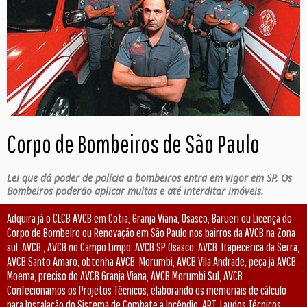
Corpo de Bombeiros de São Paulo
Lei que dá poder de polícia a bombeiros entra em vigor em SP. Os
Bombeiros poderão aplicar multas e até interditar imóveis.
Adquira já o CLCB AVCB em Cotia, Granja Viana, Osasco, Barueri ou Licença do
Corpo de Bombeiro ou Renovação em São Paulo nos bairros da AVCB na Zona
sul, AVCB , AVCB no Campo Limpo, AVCB SP Osasco, AVCB Itapecerica da Serra,
AVCB Santo Amaro, obtenha AVCB Morumbi, AVCB Vila Andrade, peça já AVCB
Moema, preciso do AVCB Granja Viana, AVCB Morumbi Sul, AVCB
Confecionamos os Projetos Técnicos, elaborando os memoriais de cálculo
para Instalação do Sistema de Combate a Incêndio, ART, Laudos Técnicos.