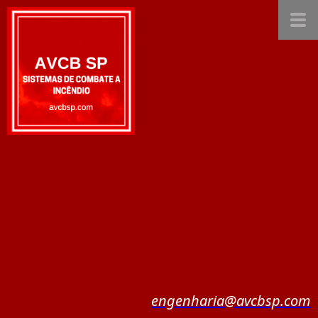
engenharia@avcbsp.com