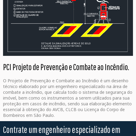
PCI Projeto de Prevenção e Combate ao Incêndio.
O Projeto de Prevenção e Combate ao Incêndio é um desenho
técnico elaborado por um engenheiro especializado na área de
combate a incêndio, que calcula todo o sistema de segurança do
imóvel, bem como os instrumentos a serem utilizados para sua
proteção em casos de incêndio, sendo sua elaboração elemento
essencial à obtenção do AVCB, CLCB ou Licença do Corpo de
Bombeiros em São Paulo.
Contrate um engenheiro especializado em