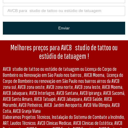
Enviar
Melhores preços para AVCB
studio de tattoo ou
estúdio de tatuagem !
AVCB studio de tattoo ou estúdio de tatuagem ou Licença do Corpo de
Bombeiro ou Renovação em São Paulo nos bairros , AVCB Moema, Licença do
Corpo de Bombeiro ou renovação em São Paulo nos bairros airros da AVCB
zona sul, AVCB zona oeste, AVCB zona norte, AVCB zona leste, AVCB Moema,
AVCB Jabaquara, AVCB Interlagos, AVCB Santana, AVCB Ipiranga, AVCB Sacomã,
AVCB Santo Amaro, AVCB Tatuapé, AVCB Jabaquara, AVCB Saúde, AVCB
Morumbi, AVCB Pinheiros, AVCB Jardim Aeroporto, AVCB Vila Olímpia, AVCB
Cotia, AVCB Granja Viana
Elaboramos Projetos Técnicos, Instalação do Sistema de Combate a Incêndio,
ART, Laudos Técnicos. AVCB Clinicas Medicas, AVCB Clinicas de Estética, AVCB