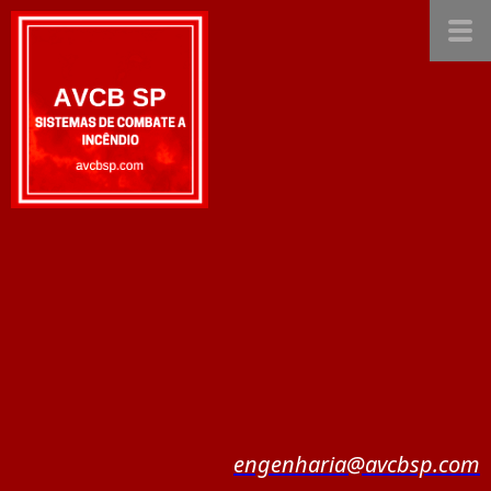
engenharia@avcbsp.com