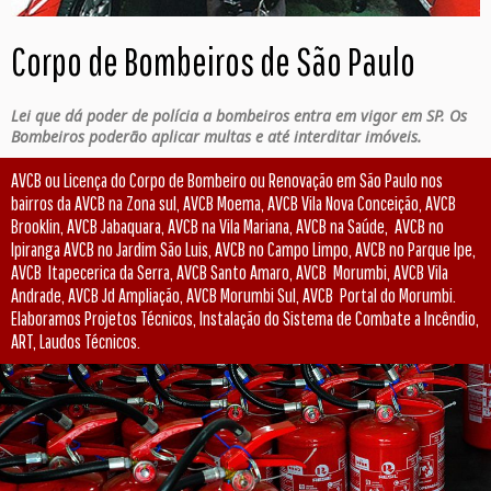
Corpo de Bombeiros de São Paulo
Lei que dá poder de polícia a bombeiros entra em vigor em SP. Os
Bombeiros poderão aplicar multas e até interditar imóveis.
AVCB ou Licença do Corpo de Bombeiro ou Renovação em São Paulo nos
bairros da AVCB na Zona sul, AVCB Moema, AVCB Vila Nova Conceição, AVCB
Brooklin, AVCB Jabaquara, AVCB na Vila Mariana, AVCB na Saúde, AVCB no
Ipiranga AVCB no Jardim São Luis, AVCB no Campo Limpo, AVCB no Parque Ipe,
AVCB Itapecerica da Serra, AVCB Santo Amaro, AVCB Morumbi, AVCB Vila
Andrade, AVCB Jd Ampliação, AVCB Morumbi Sul, AVCB Portal do Morumbi.
Elaboramos Projetos Técnicos, Instalação do Sistema de Combate a Incêndio,
ART, Laudos Técnicos.