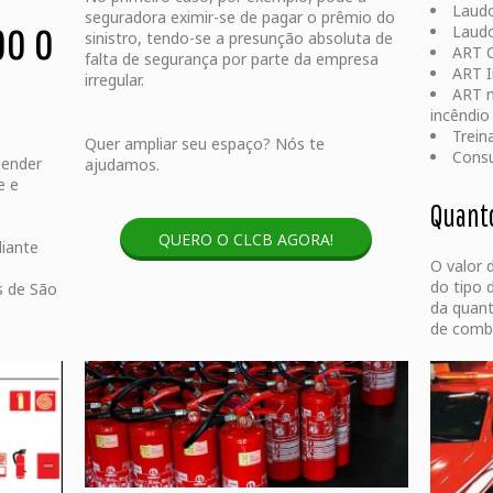
Laudo
seguradora eximir-se de pagar o prêmio do
po o
Laud
sinistro, tendo-se a presunção absoluta de
ART 
falta de segurança por parte da empresa
ART I
irregular.
ART m
incêndio
Trein
Quer ampliar seu espaço? Nós te
Consu
pender
ajudamos.
e e
Quanto
QUERO O CLCB AGORA!
iante
O valor 
do tipo
s de São
da quant
de comba