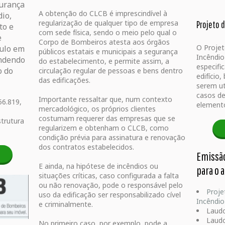
gurança
A obtenção do CLCB é imprescindível à
dio,
regularização de qualquer tipo de empresa
Projeto 
to e
com sede física, sendo o meio pelo qual o
e
Corpo de Bombeiros atesta aos órgãos
O Proje
aulo em
públicos estatais e municipais a segurança
Incêndi
endendo
do estabelecimento, e permite assim, a
especifi
o do
circulação regular de pessoas e bens dentro
edifício
das edificações.
serem ut
casos de
Importante ressaltar que, num contexto
56.819,
elemento
mercadológico, os próprios clientes
costumam requerer das empresas que se
strutura
regularizem e obtenham o CLCB, como
condição prévia para assinatura e renovação
dos contratos estabelecidos.
Emissã
E ainda, na hipótese de incêndios ou
para o 
situações críticas, caso configurada a falta
ou não renovação, pode o responsável pelo
Proje
uso da edificação ser responsabilizado cível
Incêndio
e criminalmente.
Laudo
Laudo
No primeiro caso, por exemplo, pode a