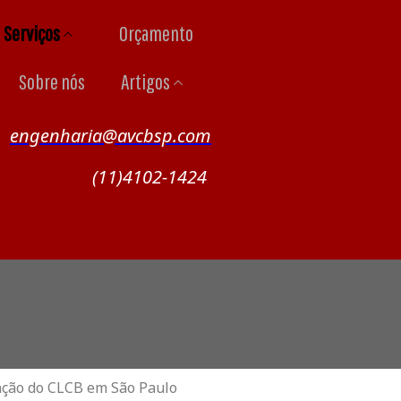
Serviços
Orçamento
Sobre nós
Artigos
engenharia@avcbsp.com
(11)4102-1424
enção do CLCB em São Paulo