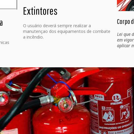
Extintores
ga
Corpo d
O usuário deverá sempre realizar a
manutençao dos equipamentos de combate
Lei que 
a incêndio.
em vigor
nicas
aplicar m