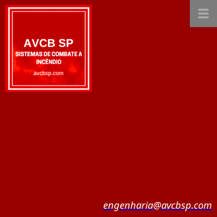
engenharia@avcbsp.com