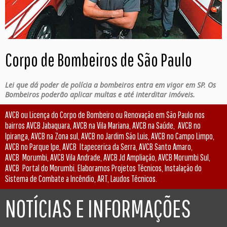
Corpo de Bombeiros de São Paulo
Lei que dá poder de polícia a bombeiros entra em vigor em SP. Os
Bombeiros poderão aplicar multas e até interditar imóveis.
AVCB ou Licença do Corpo de Bombeiro ou Renovação em São Paulo nos
bairros AVCB Jabaquara, AVCB na Vila Mariana, AVCB na Saúde, AVCB no
Ipiranga, AVCB na Zona sul, AVCB no Jardim São Luis, AVCB no Campo Limpo,
AVCB no Parque Ipe, AVCB Itapecerica da Serra, AVCB Santo Amaro,
AVCB Morumbi, AVCB Vila Andrade, AVCB Jd Ampliação, AVCB Morumbi Sul,
AVCB Portal do Morumbi. Elaboramos Projetos Técnicos, Instalação do
Sistema de Combate a Incêndio, ART, Laudos Técnicos.
NOTÍCIAS E INFORMAÇÕES