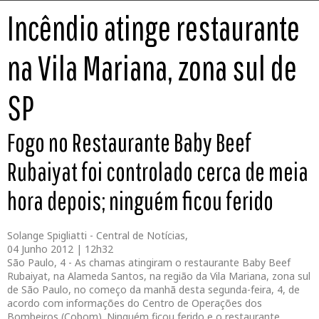
Incêndio atinge restaurante
na Vila Mariana, zona sul de
SP
Fogo no Restaurante Baby Beef
Rubaiyat foi controlado cerca de meia
hora depois; ninguém ficou ferido
Solange Spigliatti - Central de Notícias,
04 Junho 2012 | 12h32
São Paulo, 4 - As chamas atingiram o restaurante Baby Beef
Rubaiyat, na Alameda Santos, na região da Vila Mariana, zona sul
de São Paulo, no começo da manhã desta segunda-feira, 4, de
acordo com informações do Centro de Operações dos
Bombeiros (Cobom). Ninguém ficou ferido e o restaurante