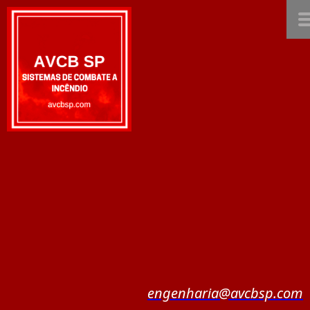
engenharia@avcbsp.com