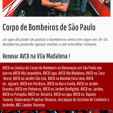
Corpo de Bombeiros de São Paulo
Lei que dá poder de polícia a bombeiros entra em vigor em SP. Os
Bombeiros poderão aplicar multas e até interditar imóveis.
na Vila Madalena
Renovar AVCB
!
AVCB ou Licença do Corpo de Bombeiro ou Renovação em São Paulo nos
bairros AVCB Vila Leopoldina, AVCB Lapa, AVCB Vila Madalena, AVCB na Zona
Oeste, AVCB no Jardim São Luis, AVCB na Avenida Faria Lima, AVCB
no Jaguaré, AVCB em Perdizes, AVCB na Barra Funda, AVCB no Jardim
Dracena, AVCB em Pinheiros, AVCB no Jardim Bonfiglioli, AVCB no Jardins,
AVCB na Pompéia, AVCB no Butantã, AVCB na Lapa, AVCB no Raposo
Tavares, Elaboramos Projetos Técnicos, Instalação do Sistema de Combate a
Incêndio, ART, Laudos Técnicos.