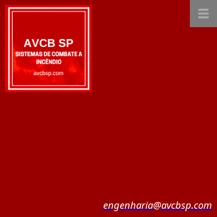
engenharia@avcbsp.com