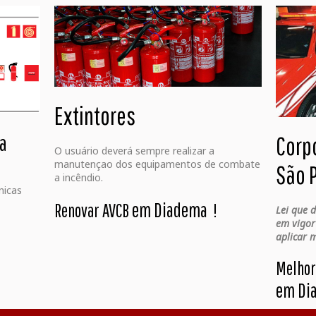
Extintores
ga
Corp
O usuário deverá sempre realizar a
manutençao dos equipamentos de combate
São 
a incêndio.
nicas
em Diadema
Renovar AVCB
!
Lei que 
em vigor
aplicar m
Melhor
em Di