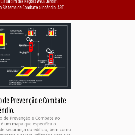
CB Jardim das Nações AVCB Jardim
do Sistema de Combate a Incêndio, ART,
o de Prevenção e Combate
êndio.
to de Prevenção e Combate ao
 é um mapa que especifica o
de segurança do edifício, bem como