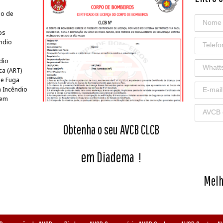
po de
os
êndio
dio
ca (ART)
de Fuga
 Incêndio
 em
Obtenha o seu AVCB CLCB
em Diadema
!
Melh