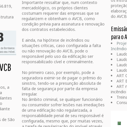
os instr
Importante ressaltar que, num contexto
proteção
56.819,
mercadológico, os próprios clientes
elaboraç
costumam requerer das empresas que se
do AVCB
strutura
regularizem e obtenham o AVCB, como
condição prévia para assinatura e renovação
Emissã
dos contratos estabelecidos.
para o 
E ainda, na hipótese de incêndios ou
Proje
situações críticas, caso configurada a falta
Incêndio
ou não renovação do AVCB, pode o
Laudo
responsável pelo uso da edificação ser
Laudo
responsabilizado cível e criminalmente.
AVCB
Laudo
Laud
No primeiro caso, por exemplo, pode a
ART 
seguradora eximir-se de pagar o prêmio do
ART E
sinistro, tendo-se a presunção absoluta de
ART m
nos, a
falta de segurança por parte da empresa
incêndio
da
irregular.
Trein
ulantes
No âmbito criminal, se qualquer funcionário
Consu
 o
ou consumidor sofrer lesões nas imediações
iante
de uma edificação não regularizada, a
responsabilidade penal de seu responsável é
s de São
configurada, mesmo que, por muitas vezes,
a tarefa de regularização do imóvel através