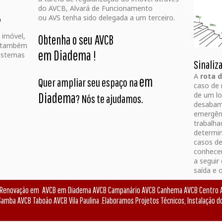
do AVCB, Alvará de Funcionamento
ou AVS tenha sido delegada a um terceiro.
?
 imóvel,
Obtenha o seu AVCB
e também
em Diadema
!
istemas
Sinaliz
A
rota 
em
Quer ampliar seu espaço na
caso de 
Diadema
de um lo
? Nós te ajudamos.
desabam
emergênc
trabalha
determin
casos de
conhece
a seguir
saída e 
u Renovação em AVCB em Diadema AVCB Campanário AVCB Canhema AVCB Centro A
amba AVCB Taboão AVCB Vila Paulina .Elaboramos Projetos Técnicos, Instalação d