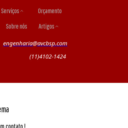
Serviços
Orçamento
Sobre nós
Artigos
engenharia@avcbsp.com
(11)4102-1424
dema
m contato !