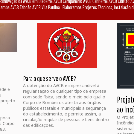
u Renovação da AVCB em Diadema AVCB Campanário AVCB Canhema AVCB Centro AV
amba AVCB Taboão AVCB Vila Paulina . Elaboramos Projetos Técnicos, Instalação 
Para o que serve o AVCB?
o
A obtenção do AVCB é imprescindível à
dade e
regularização de qualquer tipo de empresa
e
com sede física, sendo o meio pelo qual o
Projet
 projeto
Corpo de Bombeiros atesta aos órgãos
ao Inc
públicos estatais e municipais a segurança
do estabelecimento, e permite assim, a
O Proje
época
circulação regular de pessoas e bens dentro
Incêndio
o Corpo
das edificações.
sistema 
83,