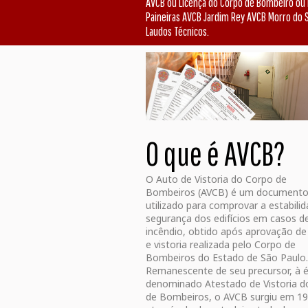
AVCB ou Licença do Corpo de Bombeiro o
Paineiras AVCB Jardim Rey AVCB Morro do S
Laudos Técnicos.
O que é AVCB?
O Auto de Vistoria do Corpo de
Bombeiros (AVCB) é um document
utilizado para comprovar a estabili
segurança dos edifícios em casos d
incêndio, obtido após aprovação de
e vistoria realizada pelo Corpo de
Bombeiros do Estado de São Paulo.
Remanescente de seu precursor, à 
denominado Atestado de Vistoria d
de Bombeiros, o AVCB surgiu em 19