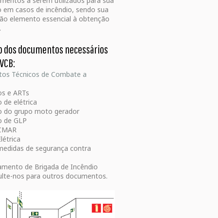
umentos a serem utilizados para sua
 em casos de incêndio, sendo sua
ão elemento essencial à obtenção
.
o dos documentos necessários
AVCB:
tos Técnicos de Combate a
s e ARTs
 de elétrica
 do grupo moto gerador
o de GLP
CMAR
létrica
edidas de segurança contra
amento de Brigada de Incêndio
lte-nos para outros documentos.